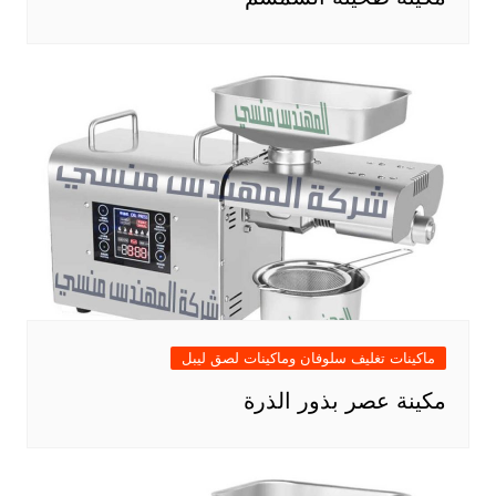
ماكينات تغليف سلوفان وماكينات لصق ليبل
مكينة عصر بذور الذرة