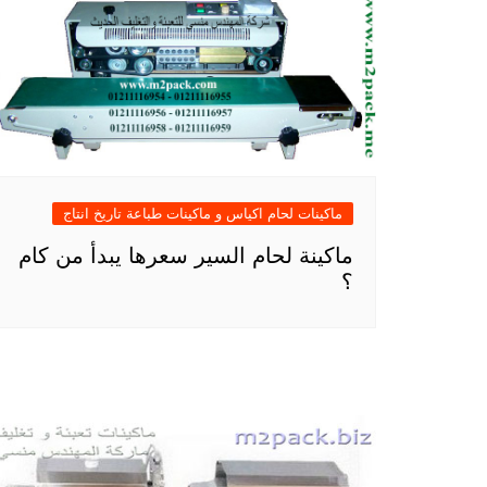
ماكينات لحام اكياس و ماكينات طباعة تاريخ انتاج
ماكينة لحام السير سعرها يبدأ من كام
؟