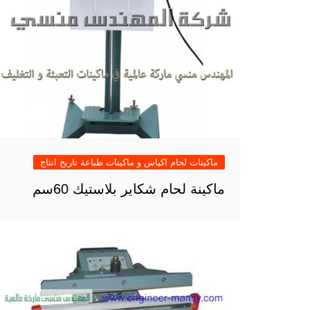
ماكينات لحام اكياس و ماكينات طباعة تاريخ انتاج
ماكينة لحام شكاير بلاستيك 60سم