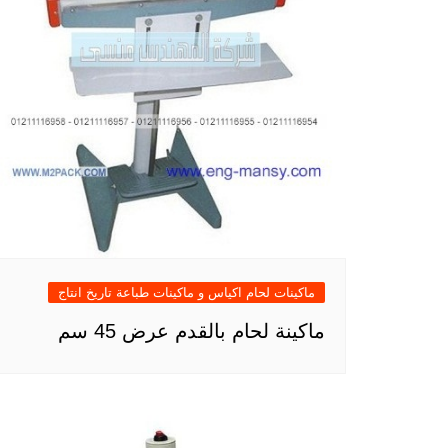
ماكينات لحام اكياس و ماكينات طباعة تاريخ انتاج
ماكينة لحام بالقدم عرض 45 سم