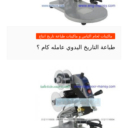
ماكينات لحام اكياس و ماكينات طباعة تاريخ انتاج
طباعة التاريخ اليدوي عامله كام ؟