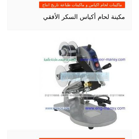
ماكينات لحام اكياس و ماكينات طباعة تاريخ انتاج
مكينة لحام أكياس السكر الأفقي