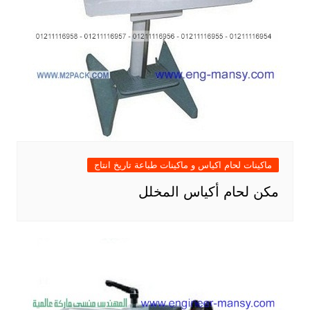
ماكينات لحام اكياس و ماكينات طباعة تاريخ انتاج
مكن لحام أكياس المخلل