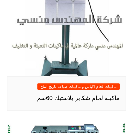
ماكينات لحام اكياس و ماكينات طباعة تاريخ انتاج
ماكينة لحام شكاير بلاستيك 60سم