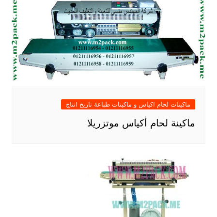
ماكينات لحام اكياس و ماكينات طباعة تاريخ انتاج
ماكينة لحام أكياس موتزريلا