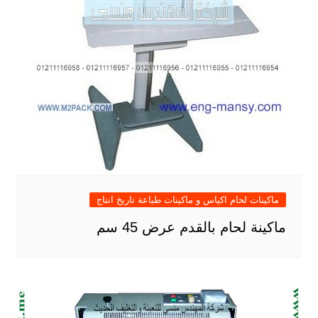
ماكينات لحام اكياس و ماكينات طباعة تاريخ انتاج
ماكينة لحام بالقدم عرض 45 سم