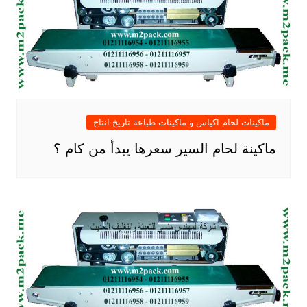
ماكينات لحام اكياس و ماكينات طباعة تاريخ انتاج
ماكينة لحام السير سعرها يبدأ من كام ؟