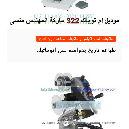
ماكينات لحام اكياس و ماكينات طباعة تاريخ انتاج
طباعة تاريخ بدواسة نص أتوماتيك