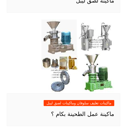
ماكينة لصق ليبل
ماكينات تغليف سلوفان وماكينات لصق ليبل
ماكينة عمل الطحينة بكام ؟