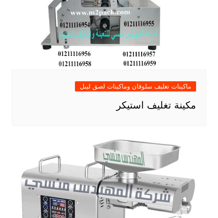
ماكينات تغليف سلوفان وماكينات لصق ليبل
مكينة تغليف استيكر