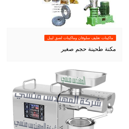
ماكينات تغليف سلوفان وماكينات لصق ليبل
مكنة طحينة حجم صغير