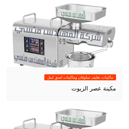
ماكينات تغليف سلوفان وماكينات لصق ليبل
مكينة عصر الزيوت