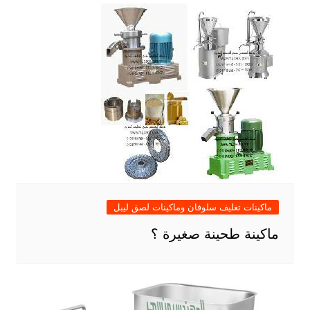
ماكينات تغليف سلوفان وماكينات لصق ليبل
ماكينة طحينة صغيرة ؟