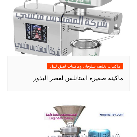
ماكينات تغليف سلوفان وماكينات لصق ليبل
ماكينة صغيرة استانلس لعصر البذور