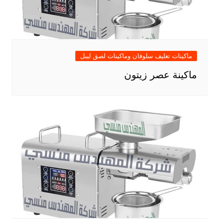
ماكينات تغليف سلوفان وماكينات لصق ليبل
ماكينة عصر زيتون