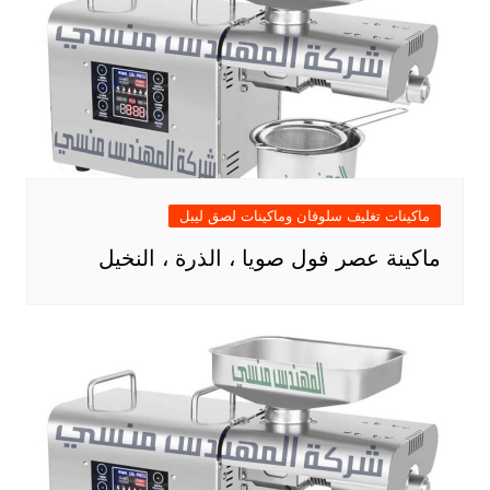
ماكينات تغليف سلوفان وماكينات لصق ليبل
ماكينة عصر فول صويا ، الذرة ، النخيل