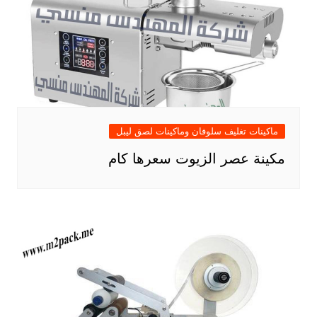
ماكينات تغليف سلوفان وماكينات لصق ليبل
مكينة عصر الزيوت سعرها كام