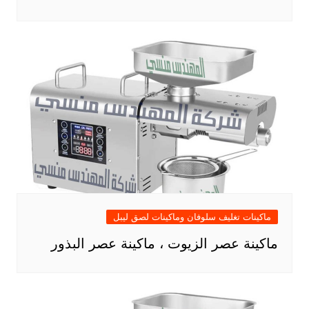
ماكينات تغليف سلوفان وماكينات لصق ليبل
ماكينة عصر الزيوت ، ماكينة عصر البذور