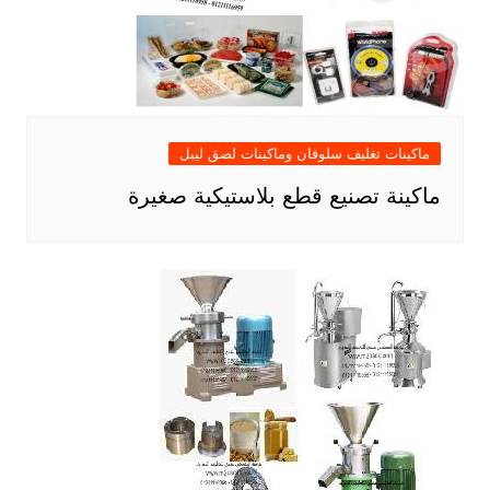
ماكينات تغليف سلوفان وماكينات لصق ليبل
ماكينة تصنيع قطع بلاستيكية صغيرة