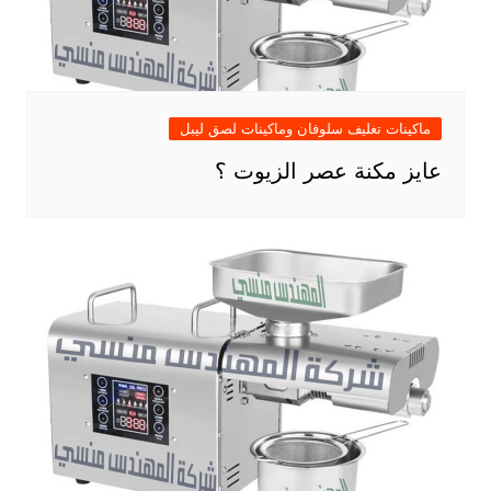
ماكينات تغليف سلوفان وماكينات لصق ليبل
عايز مكنة عصر الزيوت ؟