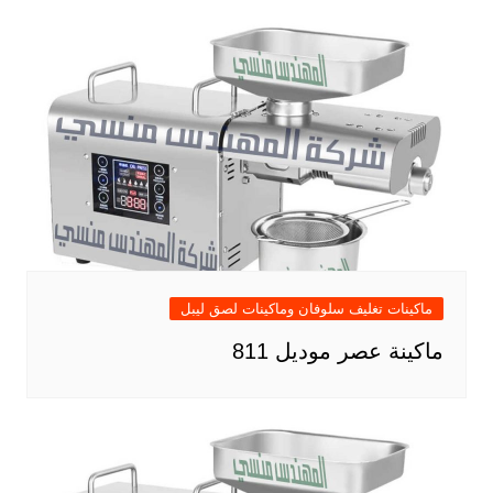
ماكينات تغليف سلوفان وماكينات لصق ليبل
ماكينة عصر موديل 811