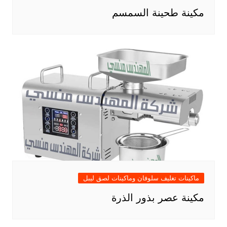
مكينة طحينة السمسم
ماكينات تغليف سلوفان وماكينات لصق ليبل
مكينة عصر بذور الذرة