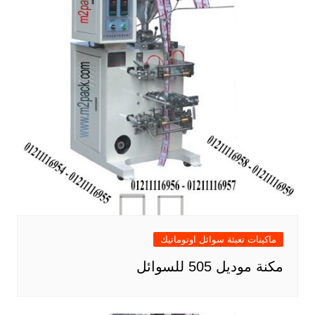
ماكينات تعبئة سوائل اوتوماتيك
مكنة موديل 505 للسوائل