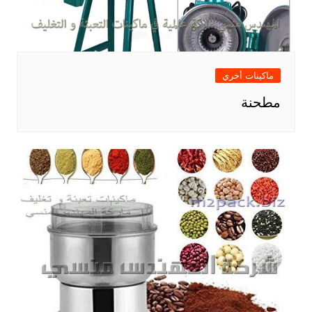
ماكينات أخري
مطحنة