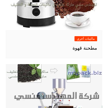
ماكينات أخري
مطحنة قهوة