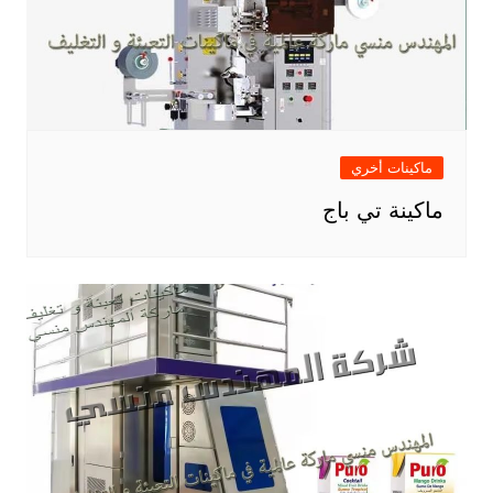
ماكينات أخري
ماكينة تي باج