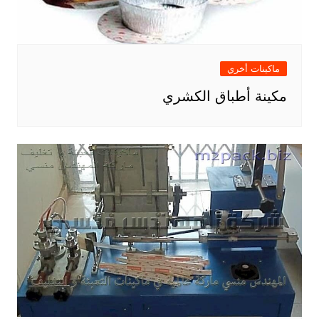
ماكينات أخري
مكينة أطباق الكشري