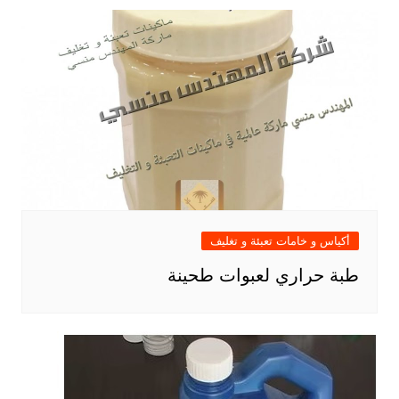
أكياس و خامات تعبئة و تغليف
طبة حراري لعبوات طحينة