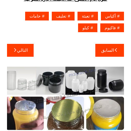
أكياس
تعبئة
تغليف
خامات
فاكيوم
كيلو
تصفّح
السابق
التالي
المقالات