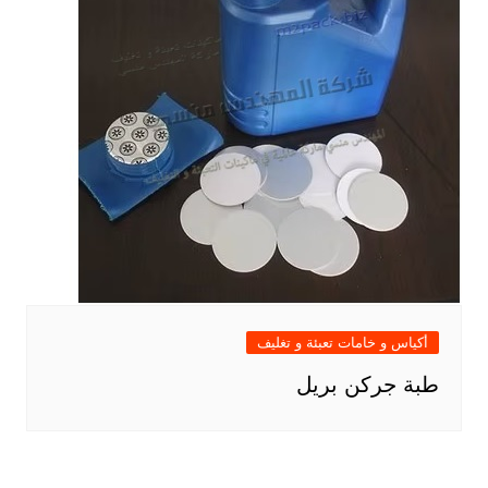
أكياس و خامات تعبئة و تغليف
طبة جركن بريل