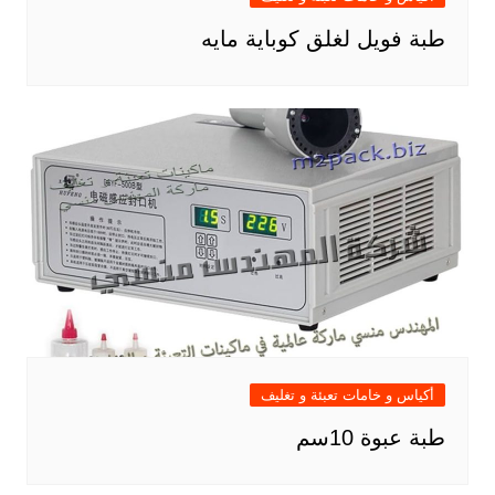
طبة فويل لغلق كوباية مايه
أكياس و خامات تعبئة و تغليف
طبة عبوة 10سم