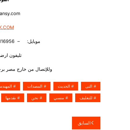
ansy.com
K.COM
موبايل: – 01211116956 – – 01211116958
تليفون ارضي 880056
وللإتصال من خارج مصر برجاء إضافة 002 كو
التى
الحديث
المصدات
المهند
للتغليف
منسي
نحن
نقدمها
تصفّح
السابق