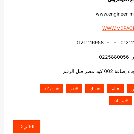
www.engineer-m
WWW.M2PAC
0225
د مصر قبل الرقم
س
ام
باك
تو
شركة
وسائد
التالي