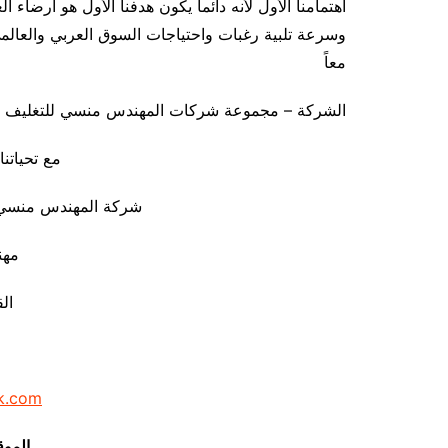
اهتمامنا الأول لأنه دائماً يكون هدفنا الأول هو أرضاء ا
وسرعة تلبية رغبات واحتياجات السوق العربي والعالمي 
معاً
الشركة – مجموعة شركات المهندس منسي للتغليف الحديث  C K
مع تحياتنا 
شركة المهندس منسي ل
مه
ال
k.com
الموق