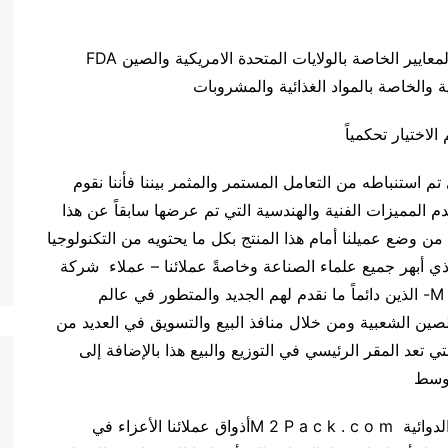
ويخضع فوم PE الخاص بنا للمقاييس الاوربية SGS، والمعايير الخاصة بالولايات المتحدة الامريكية والصين FDA
تم استنباطه من التعامل المستمر والمثمر بيننا فأننا نقوم
م المميزات الفنية والهندسية التي تم عرضها سابقاً عن هذا
ن وضع عميلنا أمام هذا المنتج بكل ما يحتويه من التكنولوجيا
 الذي أبهر جميع علماء الصناعة وخاصةً عملائنا – عملاء شركة
المهندس منسي للعبوات الدوائية M 2 P a c k . c o m- الذين دائماً ما نقدم لهم الجديد والمتطور في عالم
صين الشعبية ومن خلال منافذ البيع والتسويق في العديد من
ي تعد المقر الرئيسي في التوزيع والبيع هذا بالإضافة إلى
أوسط
ونحاول أن نضع نحن شركة المهندس منسي للعبوات الدوائية M 2 P a c k . c o mأذواق عملائنا الأعزاء في