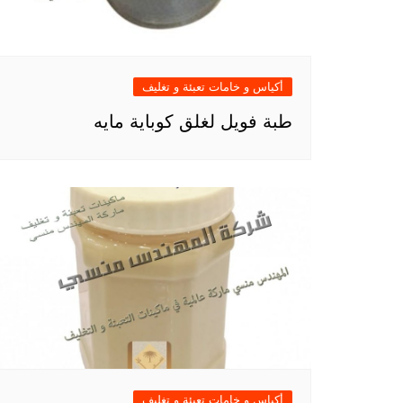
أكياس و خامات تعبئة و تغليف
طبة فويل لغلق كوباية مايه
أكياس و خامات تعبئة و تغليف