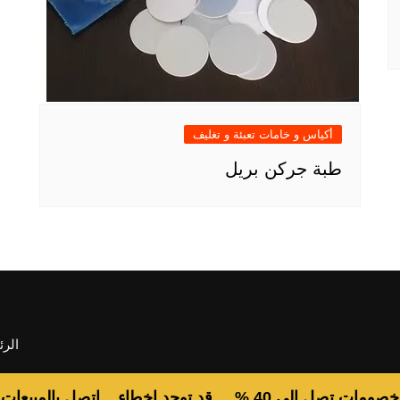
أكياس و خامات تعبئة و تغليف
طبة جركن بريل
الرئ
خصومات تصل الى 40 % ... قد توجد اخطاء .. اتصل بالمبيعات