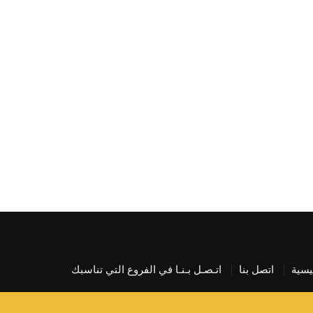
يسية
اتصل بنا
اتـصـل بـنـا في الفروع التي تناسبك