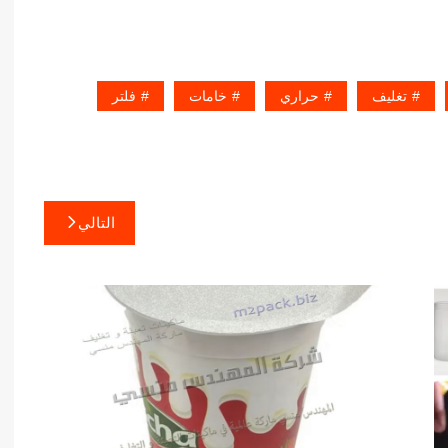
تغليف
حراري
خامات
فلتر
التالي