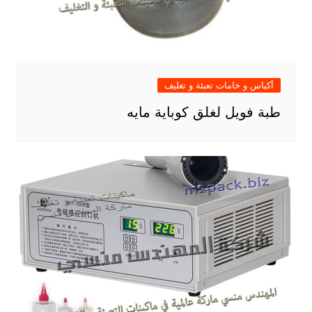
أكياس و خامات تعبئة و تغليف
طبة فويل لغلق كوباية مايه