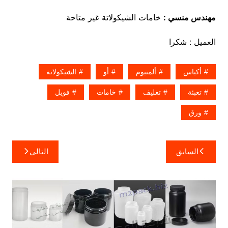
مهندس منسي :
خامات الشيكولاتة غير متاحة
العميل : شكرا
أكياس
ألمنيوم
أو
الشيكولاتة
تعبئة
تغليف
خامات
فويل
ورق
تصفّح
السابق
التالي
المقالات