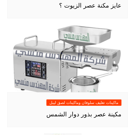
عايز مكنة عصر الزيوت ؟
ماكينات تغليف سلوفان وماكينات لصق ليبل
مكينة عصر بذور دوار الشمس