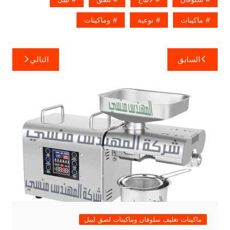
ماكينات
نوعية
وماكينات
تصفّح
السابق
التالي
المقالات
ماكينات تغليف سلوفان وماكينات لصق ليبل