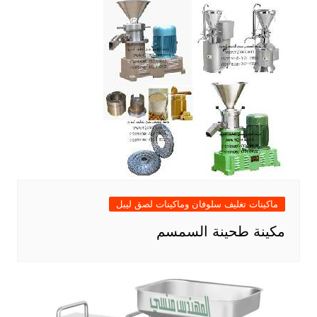
ماكينات تغليف سلوفان وماكينات لصق ليبل
مكينة طحينة السمسم