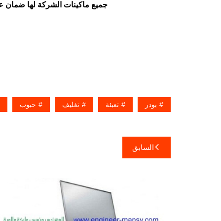
جميع ماكينات الشركة لها ضمان ع
بودر
تعبئة
تغليف
حبوب
تصفّح
السابق
المقالات