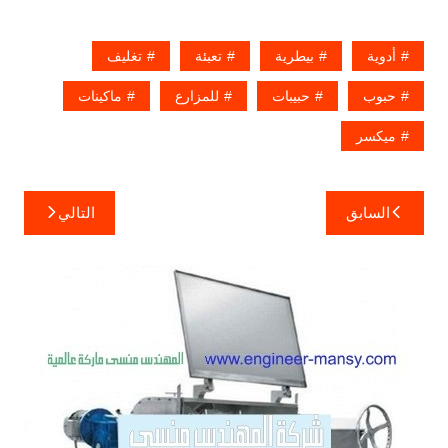
أدوية
بيطرية
تعبئة
تغليف
حبوب
حبيبات
للمزارع
ماكينات
ميكسر
تصفّح
السابق
التالي
المقالات