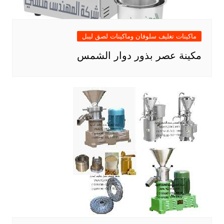
ماكينات تغليف سلوفان وماكينات لصق ليبل
مكينة عصر بذور دوار الشمس