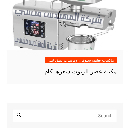
ماكينات تغليف سلوفان وماكينات لصق ليبل
مكينة عصر الزيوت سعرها كام