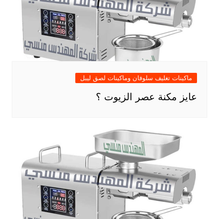
ماكينات تغليف سلوفان وماكينات لصق ليبل
عايز مكنة عصر الزيوت ؟