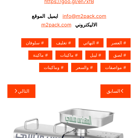
https://goo.gl/en7xfB
info@m2pack.com
ايميل الموقع
الاليكتروني
m2pack.com
العصر
النهائي
تغليف
سلوفان
لصق
ليبل
ماكينات
ماكينة
مواصفات
والسعر
وماكينات
تصفّح
السابق
التالي
المقالات