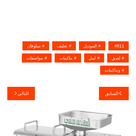
811
الموديل
تغليف
سلوفان
لصق
ليبل
ماكينات
مواصفات
وماكينات
تصفّح
السابق
التالي
المقالات