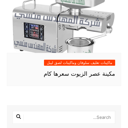
ماكينات تغليف سلوفان وماكينات لصق ليبل
مكينة عصر الزيوت سعرها كام