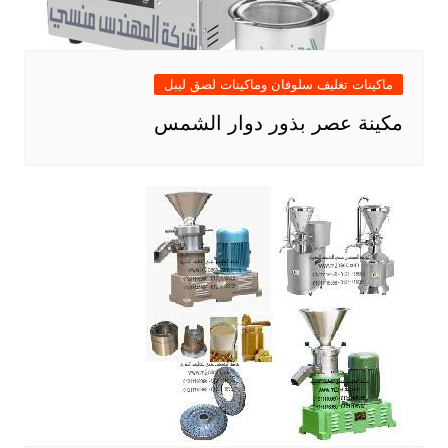
ماكينات تغليف سلوفان وماكينات لصق ليبل
مكينة عصر بذور دوار الشمس