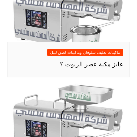
ماكينات تغليف سلوفان وماكينات لصق ليبل
عايز مكنة عصر الزيوت ؟