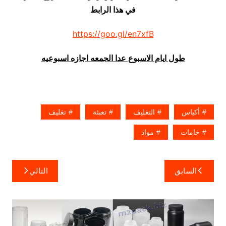
في هذا الرابط
https://goo.gl/en7xfB
طول ايام الاسبوع عدا الجمعه اجازه اسبوعيه
أكياس
التغليف
تعبئة
تغليف
خامات
مواد
تصفّح
السابق
التالي
المقالات