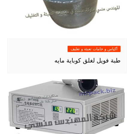
أكياس و خامات تعبئة و تغليف
طبة فويل لغلق كوباية مايه