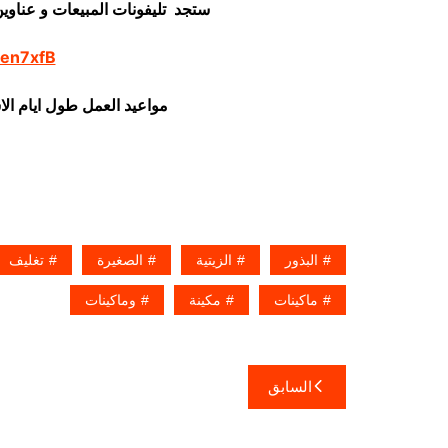
ستجد تليفونات المبيعات و عناوي
/en7xfB
مواعيد العمل طول ايام ال
البذور
الزيتية
الصغيرة
تغليف
ماكينات
مكينة
وماكينات
تصفّح
السابق
المقالات