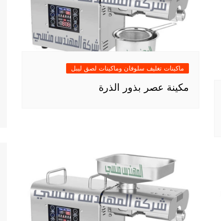
ماكينات تغليف سلوفان وماكينات لصق ليبل
مكينة عصر بذور الذرة