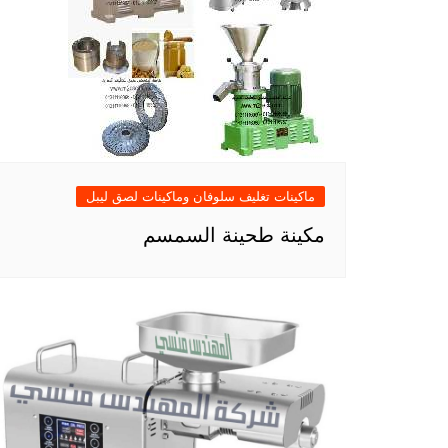
ماكينات تغليف سلوفان وماكينات لصق ليبل
مكينة طحينة السمسم