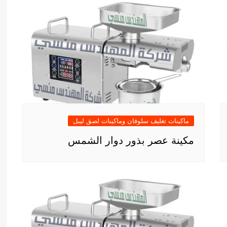
ماكينات تغليف سلوفان وماكينات لصق ليبل
مكينة عصر بذور دوار الشمس