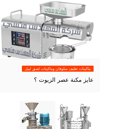
ماكينات تغليف سلوفان وماكينات لصق ليبل
عايز مكنة عصر الزيوت ؟