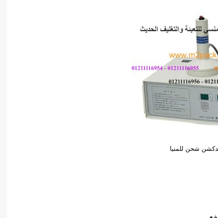
ندكشن شحن للمنيا
فع