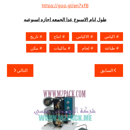
https://goo.gl/en7xfB
طول ايام الاسبوع عدا الجمعه اجازه اسبوعيه
اكياس
الاكياس
انتاج
تاريخ
طباعة
لحام
ماكينات
مكن
تصفّح
السابق
التالي
المقالات