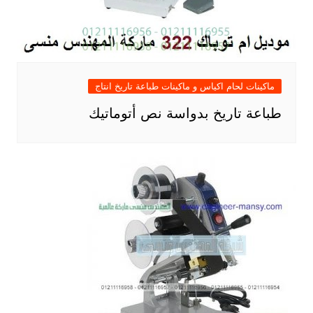
ماكينات لحام اكياس و ماكينات طباعة تاريخ انتاج
طباعة تاريخ بدواسة نص أتوماتيك