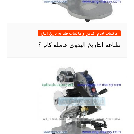
ماكينات لحام اكياس و ماكينات طباعة تاريخ انتاج
طباعة التاريخ اليدوي عامله كام ؟