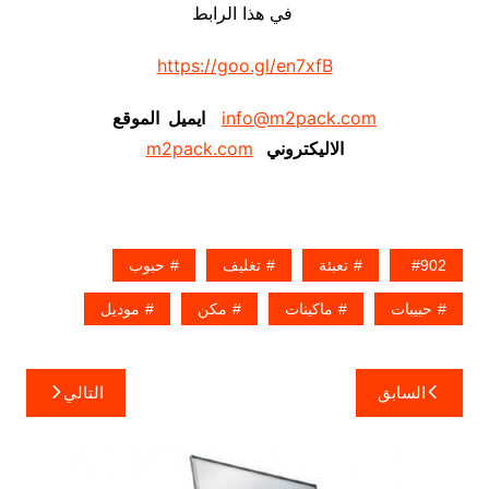
في هذا الرابط
https://goo.gl/en7xfB
info@m2pack.com
ايميل الموقع
الاليكتروني
m2pack.com
902
تعبئة
تغليف
حبوب
حبيبات
ماكينات
مكن
موديل
تصفّح
السابق
التالي
المقالات