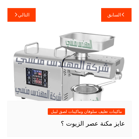
تصفّح
السابق
التالي
المقالات
ماكينات تغليف سلوفان وماكينات لصق ليبل
عايز مكنة عصر الزيوت ؟