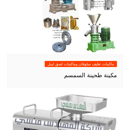
ماكينات تغليف سلوفان وماكينات لصق ليبل
مكينة طحينة السمسم