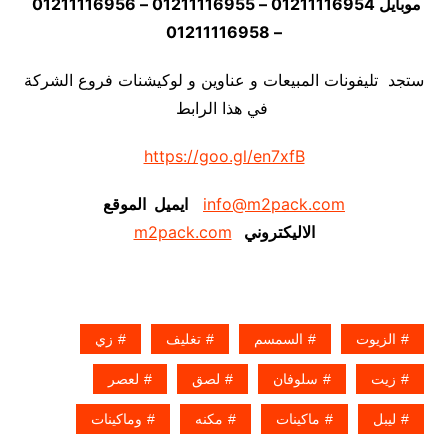
موبايل 01211116954 – 01211116955 – 01211116956
– 01211116958
ستجد تليفونات المبيعات و عناوين و لوكيشنات فروع الشركة
في هذا الرابط
https://goo.gl/en7xfB
info@m2pack.com
ايميل الموقع
الاليكتروني
m2pack.com
الزيوت
السمسم
تغليف
زي
زيت
سلوفان
لصق
لعصر
ليبل
ماكينات
مكنه
وماكينات