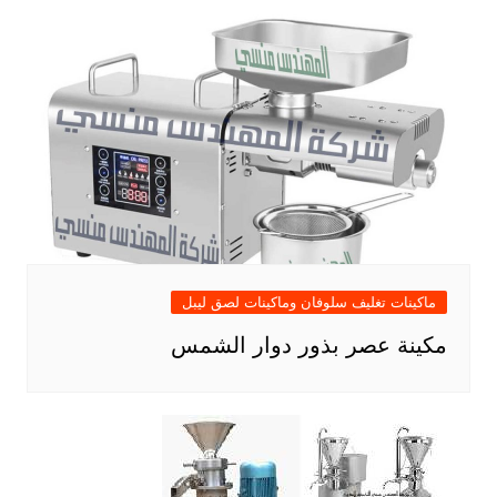
ماكينات تغليف سلوفان وماكينات لصق ليبل
مكينة عصر بذور دوار الشمس