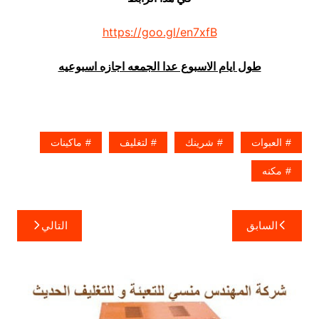
https://goo.gl/en7xfB
طول ايام الاسبوع عدا الجمعه اجازه اسبوعيه
العبوات
شرينك
لتغليف
ماكينات
مكنه
تصفّح
السابق
التالي
المقالات