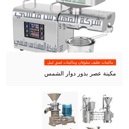
ماكينات تغليف سلوفان وماكينات لصق ليبل
مكينة عصر بذور دوار الشمس