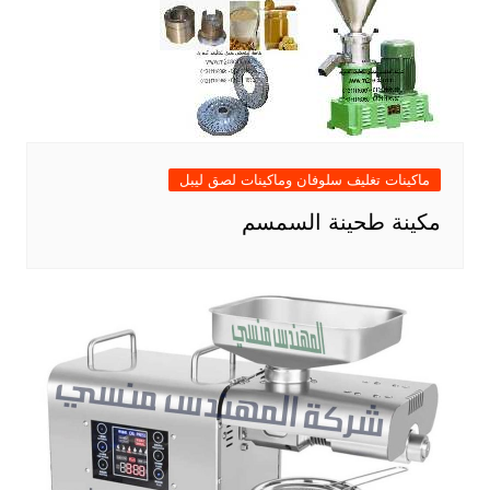
ماكينات تغليف سلوفان وماكينات لصق ليبل
مكينة طحينة السمسم