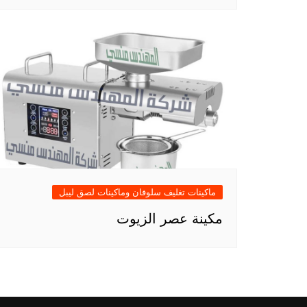
ماكينات تغليف سلوفان وماكينات لصق ليبل
مكينة عصر الزيوت