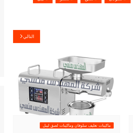
التالي
ماكينات تغليف سلوفان وماكينات لصق ليبل