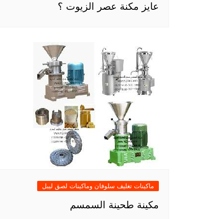
عايز مكنة عصر الزيوت ؟
ماكينات تغليف سلوفان وماكينات لصق ليبل
مكينة طحينة السمسم