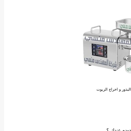
لبذور و اخراج الزيوت
جوده عندك ؟