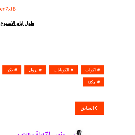
/en7xfB
طول ايام الاسبوع 
اكواب
الكوبايات
برول
بكر
مكنة
تصفّح
السابق
المقالات