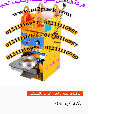
ماكينات تعبئة و لحام اكواب بلاستيكية
مكنة كود 706