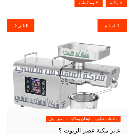
مكنة
وماكينات
تصفّح
السابق
التالي
المقالات
ماكينات تغليف سلوفان وماكينات لصق ليبل
عايز مكنة عصر الزيوت ؟