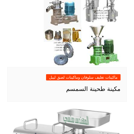
ماكينات تغليف سلوفان وماكينات لصق ليبل
مكينة طحينة السمسم