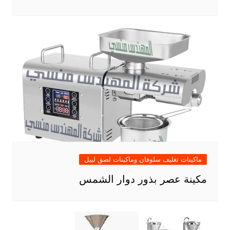
ماكينات تغليف سلوفان وماكينات لصق ليبل
مكينة عصر بذور دوار الشمس