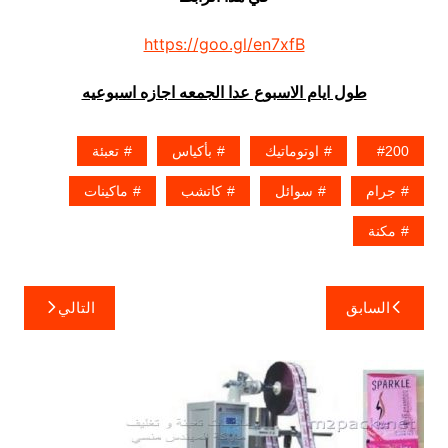
https://goo.gl/en7xfB
طول ايام الاسبوع عدا الجمعه اجازه اسبوعيه
200
اوتوماتيك
بأكياس
تعبئة
جرام
سوائل
كاتشب
ماكينات
مكنة
تصفّح
السابق
التالي
المقالات