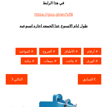
في هذا الرابط
https://goo.gl/en7xfB
طول ايام الاسبوع عدا الجمعه اجازه اسبوعيه
أرقام
الأطباق
الفروع
المواعيد
الورق
بتاعت
مبيعات
مكنة
تصفّح
السابق
التالي
المقالات