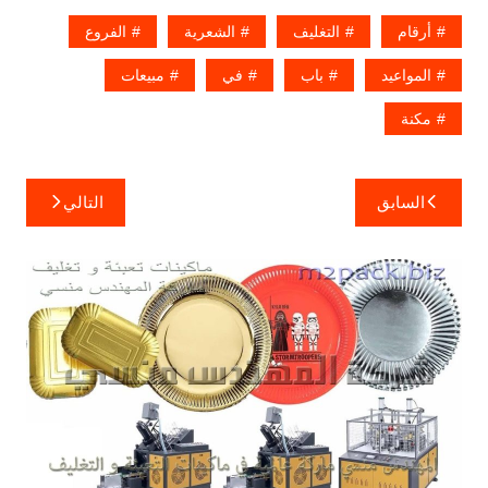
أرقام
التغليف
الشعرية
الفروع
المواعيد
باب
في
مبيعات
مكنة
تصفّح
السابق
التالي
المقالات