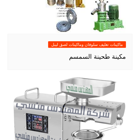
ماكينات تغليف سلوفان وماكينات لصق ليبل
مكينة طحينة السمسم