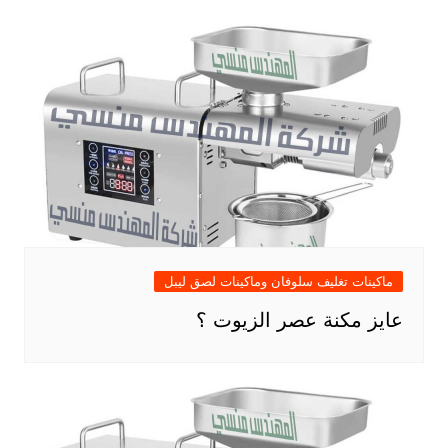
ماكينات تغليف سلوفان وماكينات لصق ليبل
عايز مكنة عصر الزيوت ؟