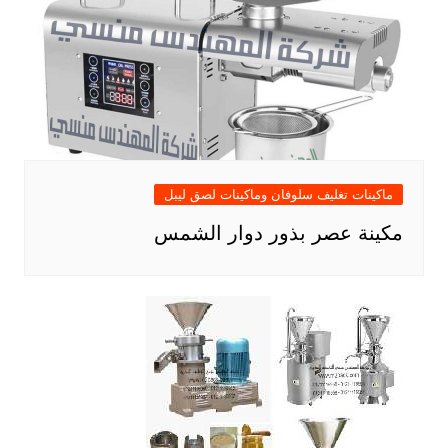
ماكينات تغليف سلوفان وماكينات لصق ليبل
مكينة عصر بذور دوار الشمس