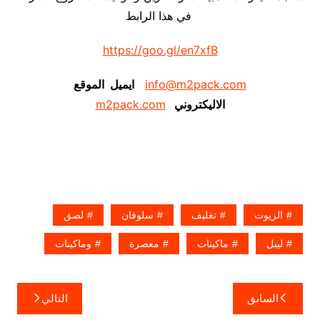
في هذا الرابط
https://goo.gl/en7xfB
info@m2pack.com
ايميل الموقع
الاليكتروني
m2pack.com
الزيوت
تغليف
سلوفان
لصق
ليبل
ماكينات
معصرة
وماكينات
تصفّح
السابق
التالي
المقالات