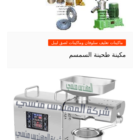
ماكينات تغليف سلوفان وماكينات لصق ليبل
مكينة طحينة السمسم