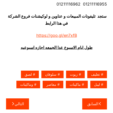
01211116955 01211116962
ستجد تليفونات المبيعات و عناوين و لوكيشنات فروع الشركة
في هذا الرابط
https://goo.gl/en7xfB
طول ايام الاسبوع عدا الجمعه اجازه اسبوعيه
تغليف
زيوت
سلوفان
لصق
ليبل
ماكينات
معاصر
وماكينات
تصفّح
السابق
التالي
المقالات