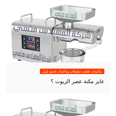
ماكينات تغليف سلوفان وماكينات لصق ليبل
عايز مكنة عصر الزيوت ؟