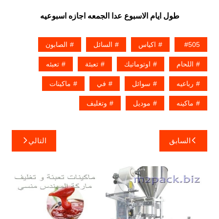
طول ايام الاسبوع عدا الجمعه اجازه اسبوعيه
505
اكياس
السائل
الصابون
اللحام
اوتوماتيك
تعبئة
تعبئه
رباعيه
سوائل
في
ماكينات
ماكينه
موديل
وتغليف
تصفّح
السابق
التالي
المقالات