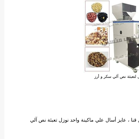
ل لتعبئة نص آلي سكر و أرز
 ، عايز أسال علي ماكينة واحد نوزل تعبئة نص آلي