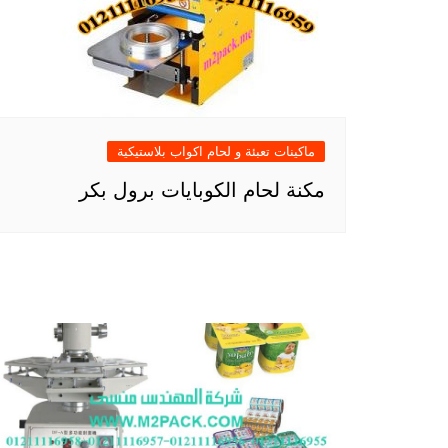
ماكينات تعبئة و لحام اكواب بلاستيكية
مكنة لحام الكوبايات برول بكر