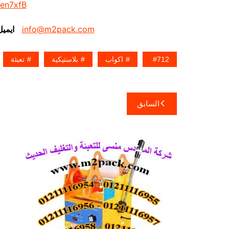
/en7xfB
info@m2pack.com
ايمي
712
اكواب
بلاستيكية
تعبئة
تصفّح
السابق
المقالات