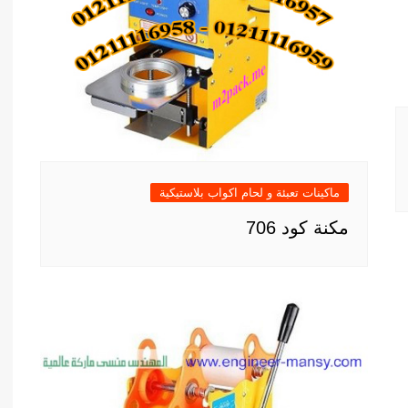
ماكينات تعبئة و لحام اكواب بلاستيكية
مكنة كود 706