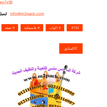
/en7xfB
info@m2pack.com
ايمي
712
اكواب
بلاستيكية
تعبئة
تصفّح
السابق
المقالات