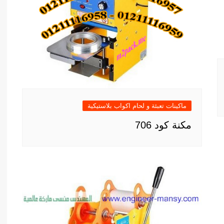
ماكينات تعبئة و لحام اكواب بلاستيكية
مكنة كود 706