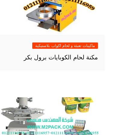
ماكينات تعبئة و لحام اكواب بلاستيكية
مكنة لحام الكوبايات برول بكر