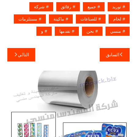
توريد
جميع
رقائق
شركة
لحام
للصناعات
ماكينة
مستلزمات
منسي
نحن
نقدمها
و
تصفّح
السابق
التالي
المقالات