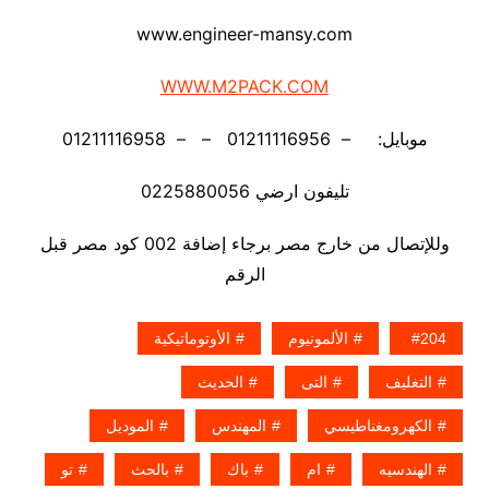
www.engineer-mansy.com
WWW.M2PACK.COM
موبايل: – 01211116956 – – 01211116958
تليفون ارضي 0225880056
وللإتصال من خارج مصر برجاء إضافة 002 كود مصر قبل
الرقم
204
الألمونيوم
الأوتوماتيكية
التغليف
التى
الحديث
الكهرومغناطيسي
المهندس
الموديل
الهندسيه
ام
باك
بالحث
تو