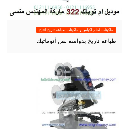
ماكينات لحام اكياس و ماكينات طباعة تاريخ انتاج
طباعة تاريخ بدواسة نص أتوماتيك