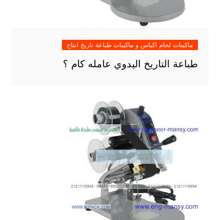
ماكينات لحام اكياس و ماكينات طباعة تاريخ انتاج
طباعة التاريخ اليدوي عامله كام ؟