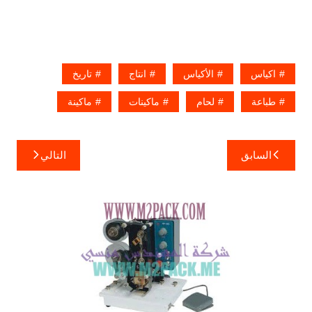
اكياس
الأكياس
انتاج
تاريخ
طباعة
لحام
ماكينات
ماكينة
تصفّح
السابق
التالي
المقالات