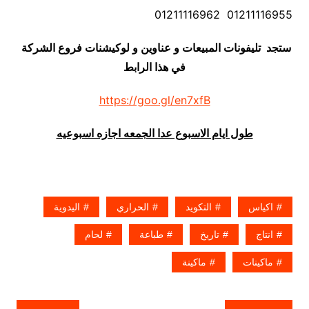
01211116955 01211116962
ستجد تليفونات المبيعات و عناوين و لوكيشنات فروع الشركة
في هذا الرابط
https://goo.gl/en7xfB
طول ايام الاسبوع عدا الجمعه اجازه اسبوعيه
اكياس
التكويد
الحراري
اليدوية
انتاج
تاريخ
طباعة
لحام
ماكينات
ماكينة