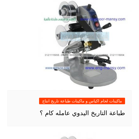
ماكينات لحام اكياس و ماكينات طباعة تاريخ انتاج
طباعة التاريخ اليدوي عامله كام ؟