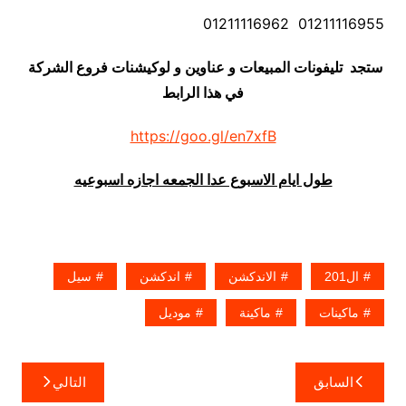
01211116955 01211116962
ستجد تليفونات المبيعات و عناوين و لوكيشنات فروع الشركة
في هذا الرابط
https://goo.gl/en7xfB
طول ايام الاسبوع عدا الجمعه اجازه اسبوعيه
ال201
الاندكشن
اندكشن
سيل
ماكينات
ماكينة
موديل
تصفّح
السابق
التالي
المقالات