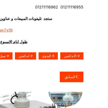
01211116955 01211116962
ستجد تليفونات المبيعات و عناوي
/en7xfB
طول ايام الاسبوع 
الاندكشن
اليدوي
اندكشن
سيل
تصفّح
السابق
المقالات