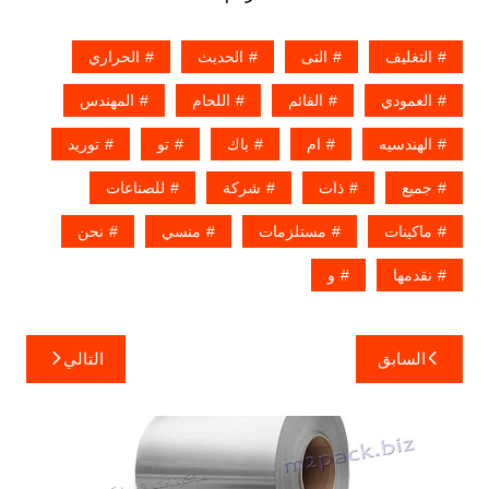
التغليف
التى
الحديث
الحراري
العمودي
القائم
اللحام
المهندس
الهندسيه
ام
باك
تو
توريد
جميع
ذات
شركة
للصناعات
ماكينات
مستلزمات
منسي
نحن
نقدمها
و
تصفّح
السابق
التالي
المقالات