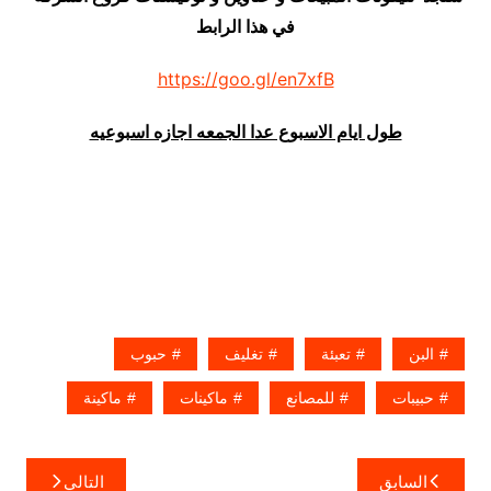
في هذا الرابط
https://goo.gl/en7xfB
طول ايام الاسبوع عدا الجمعه اجازه اسبوعيه
البن
تعبئة
تغليف
حبوب
حبيبات
للمصانع
ماكينات
ماكينة
تصفّح
السابق
التالي