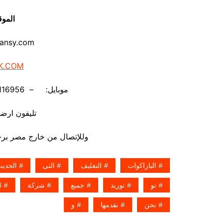
الموق
ansy.com
K.COM
موبايل: – 01211116956 – – 01211116958
تليفون ارضي 880056
وللإتصال من خارج مصر برجاء إضافة 002 كو
الباراكوات
التغليف
التى
الحدي
تو
توريد
جميع
شركة
ل
نحن
نقدمها
و