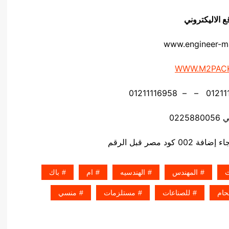
ع الاليكتروني
www.engineer-m
WWW.M2PAC
0225
د مصر قبل الرقم
ث
المهندس
الهندسيه
ام
باك
حام
للصناعات
مستلزمات
منسي