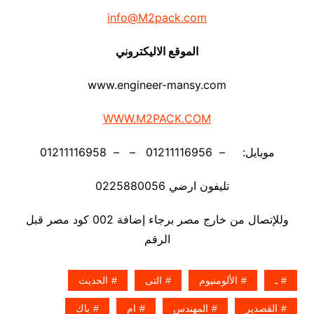
info@M2pack.com
الموقع الاليكتروني
www.engineer-mansy.com
WWW.M2PACK.COM
موبايل: – 01211116956 – – 01211116958
تليفون ارضي 0225880056
وللإتصال من خارج مصر برجاء إضافة 002 كود مصر قبل
الرقم
ـ
الألومنيوم
التى
الحديث
القصدير
المهندس
ام
باك