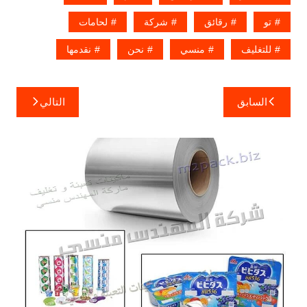
تو
رقائق
شركة
لحامات
للتغليف
منسي
نحن
نقدمها
تصفّح
السابق
التالي
المقالات