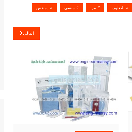
للتغليف
من
منسي
مهندس
التالي