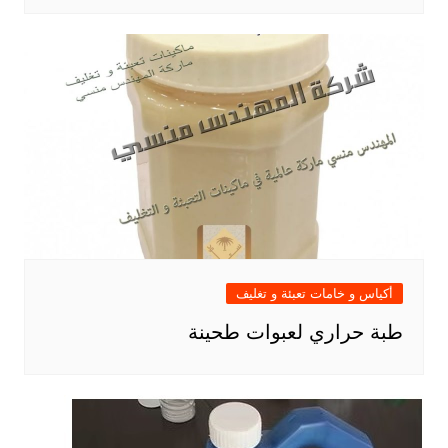
أكياس و خامات تعبئة و تغليف
طبة حراري لعبوات طحينة