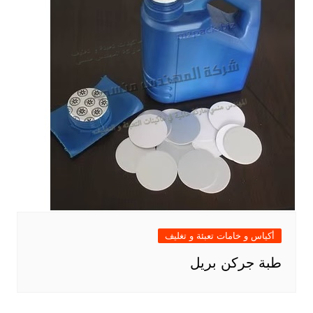
أكياس و خامات تعبئة و تغليف
طبة جركن بريل