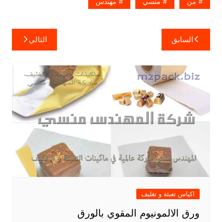
من
منسي
مهندس
تصفّح
السابق
التالي
المقالات
اكياس تعبئة و تغليف
ورق الالمونيوم المقوي بالورق