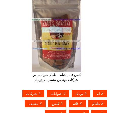
كيس قائم لتغليف طعام حيوانات من
شركات مهندس منسي ام توباك
ام
توباك
حيوانات
شركات
طعام
قائم
كيس
لتغليف