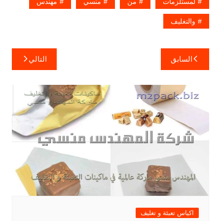
لمستلزمات
من
منسي
مهندس
والتغليف
تصفّح
السابق
التالي
المقالات
اكياس تعبئة و تغليف