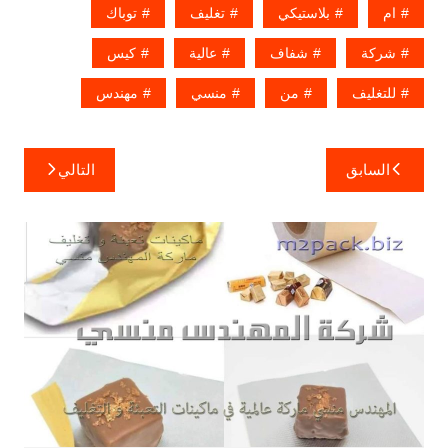
ام
بلاستيكي
تغليف
توباك
شركة
شفاف
عالية
كيس
للتغليف
من
منسي
مهندس
تصفّح
السابق
التالي
المقالات