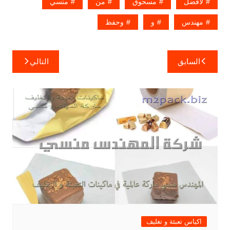
لأفضل
مسحوق
من
منسي
مهندس
و
وحفظ
تصفّح
السابق
التالي
المقالات
اكياس تعبئة و تغليف